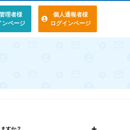
管理者様
個人通報者様
インページ
ログインページ
）
+
きますか？