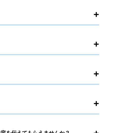
+
+
+
+